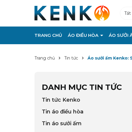
Tất
TRANG CHỦ
ÁO ĐIỀU HÒA
ÁO SƯỞI 
Trang chủ
Tin tức
Áo sưởi ấm Kenko: 
DANH MỤC TIN TỨC
Tin tức Kenko
Tin áo điều hòa
Tin áo sưởi ấm