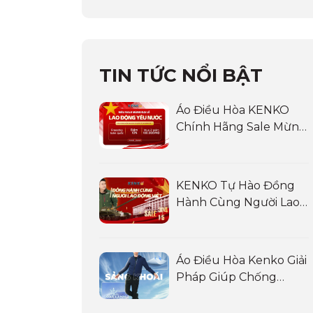
TIN TỨC NỔI BẬT
Áo Điều Hòa KENKO
Chính Hãng Sale Mừng
Đại Lễ Và Chào Hè 2025:
Siêu Sale LAO ĐỘNG
YÊU NƯỚC
KENKO Tự Hào Đồng
Hành Cùng Người Lao
Động Việt
Áo Điều Hòa Kenko Giải
Pháp Giúp Chống
Nóng Cho Lái Xe, Tài Xế