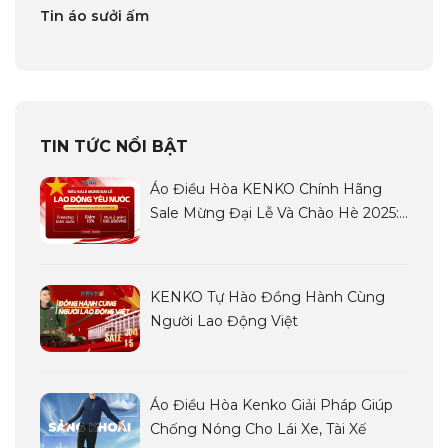
Tin áo sưởi ấm
TIN TỨC NỔI BẬT
Áo Điều Hòa KENKO Chính Hãng
Sale Mừng Đại Lễ Và Chào Hè 2025:
Siêu Sale LAO ĐỘNG YÊU NƯỚC
KENKO Tự Hào Đồng Hành Cùng
Người Lao Động Việt
Áo Điều Hòa Kenko Giải Pháp Giúp
Chống Nóng Cho Lái Xe, Tài Xế