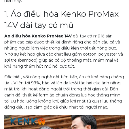
hiện nay.
1. Áo điều hòa Kenko ProMax
14V dài tay có mũ
Áo điều hòa Kenko ProMax 14V
dài tay có mũ là sản
phẩm cao cấp được thiết kế dành riêng cho dân câu cá và
những người làm việc trong điều kiện thời tiết nóng bức.
Nhờ sự kết hợp giữa các chất liệu gồm cotton, polyester và
sợi tre (bamboo) giúp áo có độ thoáng mát, mềm mại và
khả năng thấm hút mồ hôi cực tốt.
Đặc biệt, với công nghệ dệt tiên tiến, áo có khả năng chống
tia UV lên tới 99%, bảo vệ làn da khỏi tác hại của ánh nắng
mặt trời khi hoạt động ngoài trời trong thời gian dài. Bên
cạnh đó, thiết kế form áo chuẩn động lựa học thông minh
tối ưu hóa luồng không khí, giúp khí mát từ quạt lưu thông
đồng đều, tạo cảm giác dễ chịu nhất tới người mặc.