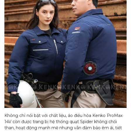
Không chỉ nổi bật với chất liệu, áo điều hòa Kenko ProMax
14V còn được trang bị hệ thống quạt Spider không chổi
than, hoạt động mạnh mẽ nhưng vẫn đảm bảo êm ái, tiết