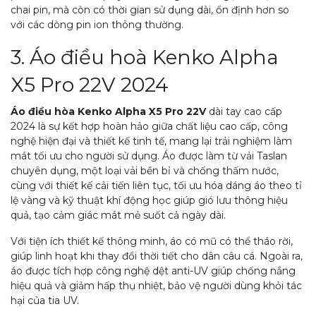
chai pin, mà còn có thời gian sử dụng dài, ổn định hơn so
với các dòng pin ion thông thường.
3. Áo điều hoà Kenko Alpha
X5 Pro 22V 2024
Áo điều hòa Kenko Alpha X5 Pro 22V
dài tay cao cấp
2024 là sự kết hợp hoàn hảo giữa chất liệu cao cấp, công
nghệ hiện đại và thiết kế tinh tế, mang lại trải nghiệm làm
mát tối ưu cho người sử dụng. Áo được làm từ vải Taslan
chuyên dụng, một loại vải bền bỉ và chống thấm nước,
cùng với thiết kế cải tiến liên tục, tối ưu hóa dáng áo theo tỉ
lệ vàng và kỹ thuật khí động học giúp gió lưu thông hiệu
quả, tạo cảm giác mát mẻ suốt cả ngày dài.
Với tiện ích thiết kế thông minh, áo có mũ có thể tháo rời,
giúp linh hoạt khi thay đổi thời tiết cho dân câu cá. Ngoài ra,
áo được tích hợp công nghệ dệt anti-UV giúp chống nắng
hiệu quả và giảm hấp thụ nhiệt, bảo vệ người dùng khỏi tác
hại của tia UV.