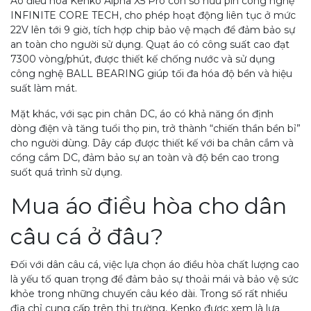
Áo điều hòa Kenko Alpha X5 Pro còn sở hữu pin công nghệ
INFINITE CORE TECH, cho phép hoạt động liên tục ở mức
22V lên tới 9 giờ, tích hợp chip bảo vệ mạch để đảm bảo sự
an toàn cho người sử dụng. Quạt áo có công suất cao đạt
7300 vòng/phút, được thiết kế chống nước và sử dụng
công nghệ BALL BEARING giúp tối đa hóa độ bền và hiệu
suất làm mát.
Mặt khác, với sạc pin chân DC, áo có khả năng ổn định
dòng điện và tăng tuổi thọ pin, trở thành “chiến thần bền bỉ”
cho người dùng. Dây cáp được thiết kế với ba chân cắm và
cổng cắm DC, đảm bảo sự an toàn và độ bền cao trong
suốt quá trình sử dụng.
Mua áo điều hòa cho dân
câu cá ở đâu?
Đối với dân câu cá, việc lựa chọn áo điều hòa chất lượng cao
là yếu tố quan trọng để đảm bảo sự thoải mái và bảo vệ sức
khỏe trong những chuyến câu kéo dài. Trong số rất nhiều
địa chỉ cung cấp trên thị trường, Kenko được xem là lựa