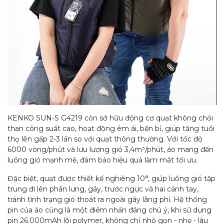
KENKO SUN-S G4219 còn sở hữu động cơ quạt không chổi
than công suất cao, hoạt động êm ái, bền bỉ, giúp tăng tuổi
thọ lên gấp 2-3 lần so với quạt thông thường. Với tốc độ
6000 vòng/phút và lưu lượng gió 3,4m³/phút, áo mang đến
luồng gió mạnh mẽ, đảm bảo hiệu quả làm mát tối ưu.
Đặc biệt, quạt được thiết kế nghiêng 10°, giúp luồng gió tập
trung đi lên phần lưng, gáy, trước ngực và hai cánh tay,
tránh tình trạng gió thoát ra ngoài gây lãng phí. Hệ thống
pin của áo cũng là một điểm nhấn đáng chú ý, khi sử dụng
pin 26.000mAh lõi polymer, không chỉ nhỏ gọn - nhẹ - lâu