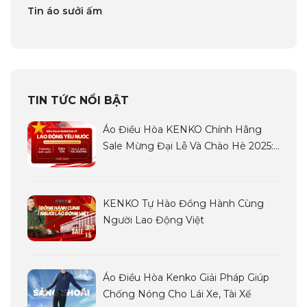
Tin áo sưởi ấm
TIN TỨC NỔI BẬT
Áo Điều Hòa KENKO Chính Hãng
Sale Mừng Đại Lễ Và Chào Hè 2025:
Siêu Sale LAO ĐỘNG YÊU NƯỚC
KENKO Tự Hào Đồng Hành Cùng
Người Lao Động Việt
Áo Điều Hòa Kenko Giải Pháp Giúp
Chống Nóng Cho Lái Xe, Tài Xế