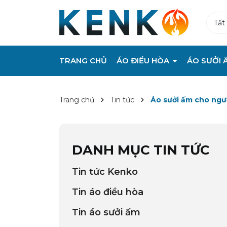
Tất
TRANG CHỦ
ÁO ĐIỀU HÒA
ÁO SƯỞI 
Trang chủ
Tin tức
Áo sưởi ấm cho ngườ
DANH MỤC TIN TỨC
Tin tức Kenko
Tin áo điều hòa
Tin áo sưởi ấm