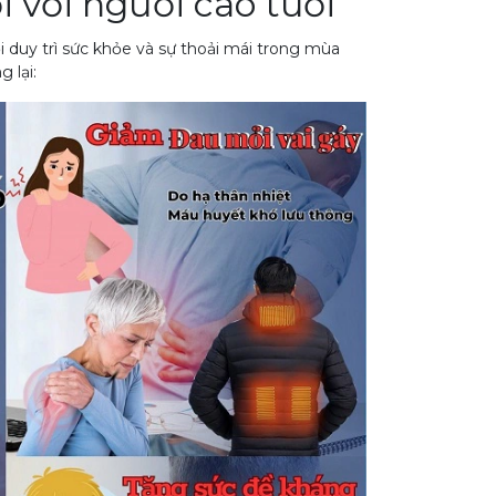
i với người cao tuổi
i duy trì sức khỏe và sự thoải mái trong mùa
 lại: