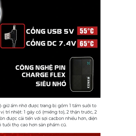
ộ giữ ấm nhờ được trang bị gồm 1 tấm sưởi to
trí nhiệt: 1 gáy cổ (miếng to), 2 thận trước, 2
 được cải tiến với sợi cacbon nhiều hơn, diện
có tuổi thọ cao hơn sản phẩm cũ.