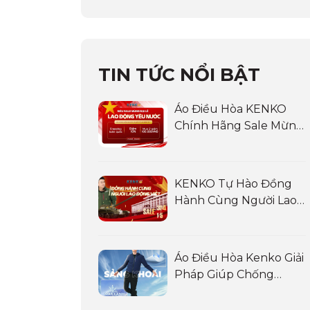
TIN TỨC NỔI BẬT
Áo Điều Hòa KENKO
Chính Hãng Sale Mừng
Đại Lễ Và Chào Hè 2025:
Siêu Sale LAO ĐỘNG
YÊU NƯỚC
KENKO Tự Hào Đồng
Hành Cùng Người Lao
Động Việt
Áo Điều Hòa Kenko Giải
Pháp Giúp Chống
Nóng Cho Lái Xe, Tài Xế