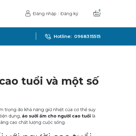
0
Đăng nhập
/
Đăng ký
Hotline:
0968315515
cao tuổi và một số
 trọng do khả năng giữ nhiệt của cơ thể suy
 tiện dụng,
áo sưởi ấm cho người cao tuổi
là
nâng cao chất lượng cuộc sống.