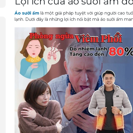
Lợi ích của áo sưởi ấm đố
Áo sưởi ấm
là một giải pháp tuyệt vời giúp người cao tuổ
lạnh. Dưới đây là những lợi ích nổi bật mà áo sưởi ấm mang