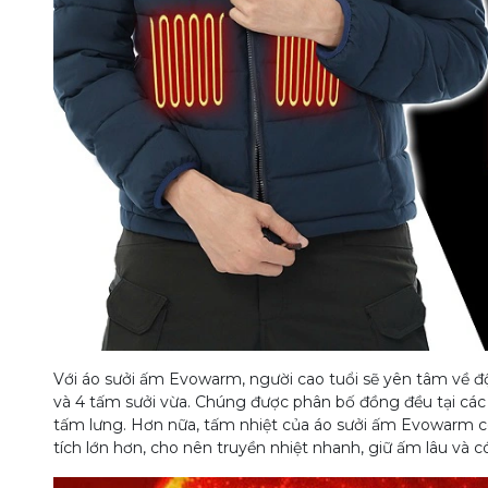
Với áo sưởi ấm Evowarm, người cao tuổi sẽ yên tâm về đ
và 4 tấm sưởi vừa. Chúng được phân bố đồng đều tại các vị 
tấm lưng. Hơn nữa, tấm nhiệt của áo sưởi ấm Evowarm còn
tích lớn hơn, cho nên truyền nhiệt nhanh, giữ ấm lâu và 