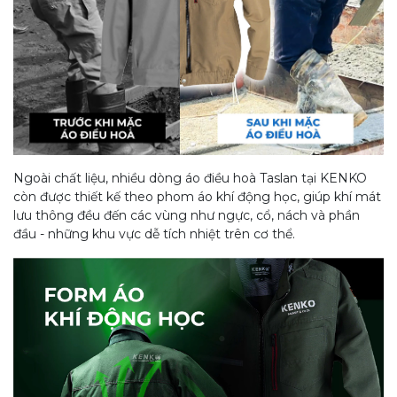
Ngoài chất liệu, nhiều dòng áo điều hoà Taslan tại KENKO
còn được thiết kế theo phom áo khí động học, giúp khí mát
lưu thông đều đến các vùng như ngực, cổ, nách và phần
đầu - những khu vực dễ tích nhiệt trên cơ thể.