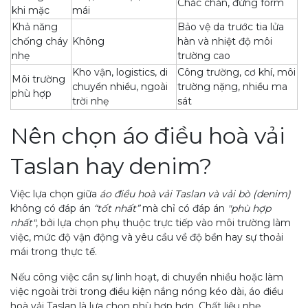
Chắc chắn, đứng form
khi mặc
mái
Khả năng
Bảo vệ da trước tia lửa
chống cháy
Không
hàn và nhiệt độ môi
nhẹ
trường cao
Kho vận, logistics, di
Công trường, cơ khí, môi
Môi trường
chuyển nhiều, ngoài
trường nặng, nhiều ma
phù hợp
trời nhẹ
sát
Nên chọn áo điều hoà vải
Taslan hay denim?
Việc lựa chọn giữa
áo điều hoà vải Taslan và vải bò (denim)
không có đáp án
“tốt nhất”
mà chỉ có đáp án
"phù hợp
nhất"
, bởi lựa chọn phụ thuộc trực tiếp vào môi trường làm
việc, mức độ vận động và yêu cầu về độ bền hay sự thoải
mái trong thực tế.
Nếu công việc cần sự linh hoạt, di chuyển nhiều hoặc làm
việc ngoài trời trong điều kiện nắng nóng kéo dài, áo điều
hoà vải Taslan là lựa chọn phù hợp hơn. Chất liệu nhẹ,