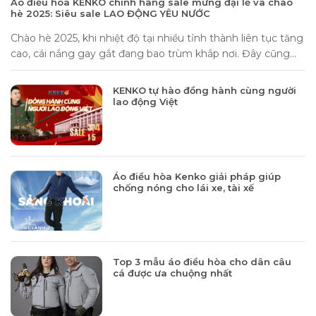
Áo điều hòa KENKO chính hãng sale mừng đại lễ và chào
hè 2025: Siêu sale LAO ĐỘNG YÊU NƯỚC
Chào hè 2025, khi nhiệt độ tại nhiều tỉnh thành liên tục tăng
cao, cái nắng gay gắt đang bao trùm khắp nơi. Đây cũng...
KENKO tự hào đồng hành cùng người
lao động Việt
Áo điều hòa Kenko giải pháp giúp
chống nóng cho lái xe, tài xế
Top 3 mẫu áo điều hòa cho dân câu
cá được ưa chuộng nhất