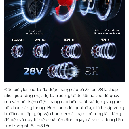
Đặc biệt, lõi mô-tơ đã được nâng cấp từ 22 lên 28 lá thép
silic, giúp tăng mật độ từ trường, từ đó tối ưu tốc độ quay
mà vẫn tiết kiệm điện, nâng cao hiệu suất sử dụng và giảm
tiêu hao năng lượng. Bên cạnh đó, quạt được tích hợp vòng
bi đôi cao cấp, giúp vận hành êm ái, hạn chế rung lắc, tăng
độ bền và duy trì hiệu suất ổn định ngay cả khi sử dụng liên
tục trong nhiều giờ liền