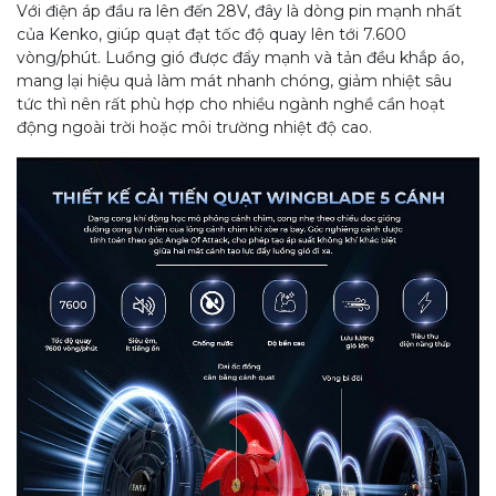
Với điện áp đầu ra lên đến 28V, đây là dòng pin mạnh nhất
của Kenko, giúp quạt đạt tốc độ quay lên tới 7.600
vòng/phút. Luồng gió được đẩy mạnh và tản đều khắp áo,
mang lại hiệu quả làm mát nhanh chóng, giảm nhiệt sâu
tức thì nên rất phù hợp cho nhiều ngành nghề cần hoạt
động ngoài trời hoặc môi trường nhiệt độ cao.