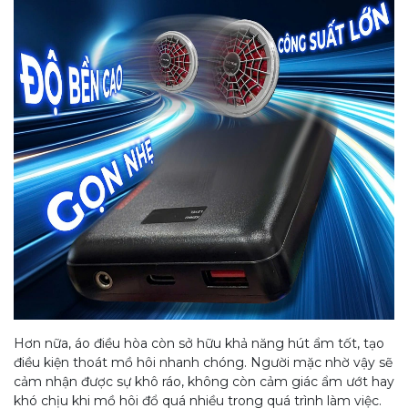
Hơn nữa, áo điều hòa còn sở hữu khả năng hút ẩm tốt, tạo
điều kiện thoát mồ hôi nhanh chóng. Người mặc nhờ vậy sẽ
cảm nhận được sự khô ráo, không còn cảm giác ẩm ướt hay
khó chịu khi mồ hôi đổ quá nhiều trong quá trình làm việc.