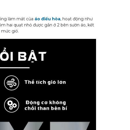
hống làm mát của
áo điều hòa
, hoạt động như
gồm hai quạt nhỏ được gắn ở 2 bên sườn áo, kết
u mức gió.