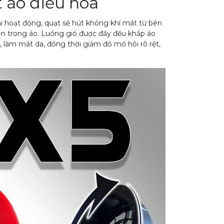
 áo điều hòa
hi hoạt động, quạt sẽ hút không khí mát từ bên
ên trong áo. Luồng gió được đẩy đều khắp áo
 làm mát da, đồng thời giảm đổ mồ hôi rõ rệt,