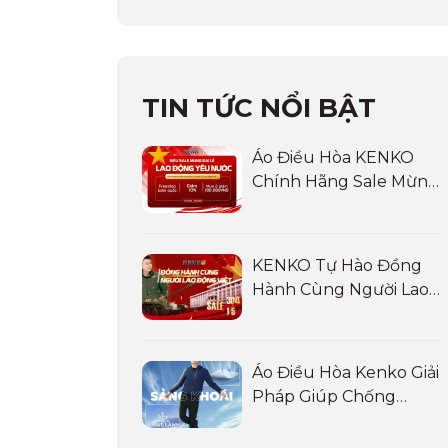
TIN TỨC NỔI BẬT
Áo Điều Hòa KENKO
Chính Hãng Sale Mừng
Đại Lễ Và Chào Hè 2025:
Siêu Sale LAO ĐỘNG
YÊU NƯỚC
KENKO Tự Hào Đồng
Hành Cùng Người Lao
Động Việt
Áo Điều Hòa Kenko Giải
Pháp Giúp Chống
Nóng Cho Lái Xe, Tài Xế