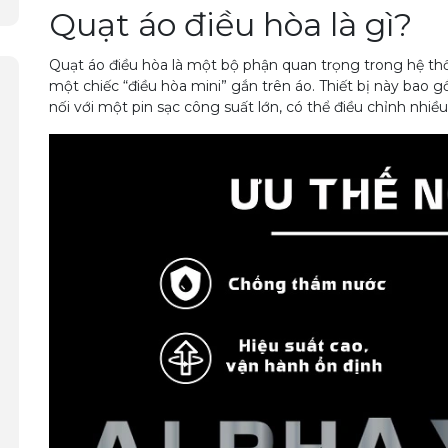
Quạt áo điều hòa là gì?
Quạt áo điều hòa là một bộ phận quan trọng trong hệ t
một chiếc “điều hòa mini” gắn trên áo. Thiết bị này bao 
nối với một pin sạc công suất lớn, có thể điều chỉnh nhiề