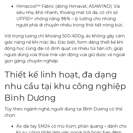
Himacool™ Fabric (dòng Himavat, ASAWIND): Vải
siêu nhẹ, khô nhanh, thoáng mát tối đa, có chỉ số
UPF50+ chống nắng 98% – lý tưởng cho những
người phải di chuyển nhiều trong thời tiết nóng bức.
Với trọng lượng chỉ khoảng 500–600g, áo không gây cảm
giác nặng nề khi mặc lâu. Đặc biệt, form dáng thiết kế khí
động học cùng đai cố định quạt và nhiều túi tiện ích, giúp
người dùng vừa thoải mái vận động vừa giữ được vẻ ngoài
gọn gàng, chuyên nghiệp.
Thiết kế linh hoạt, đa dạng
nhu cầu tại khu công nghiệp
Bình Dương
Tùy theo ngành nghề, người dùng tại Bình Dương có thể
chọn:
Áo dài tay SM24 có mũ trùm, phản quang – dành cho
kỹ sư, công nhân làm việc ngoài trời hoặc ban đêm.