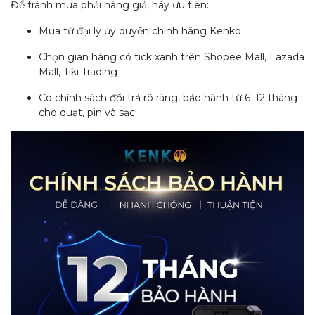
Để tránh mua phải hàng giả, hãy ưu tiên:
Mua từ đại lý ủy quyền chính hãng Kenko
Chọn gian hàng có tick xanh trên Shopee Mall, Lazada
Mall, Tiki Trading
Có chính sách đổi trả rõ ràng, bảo hành từ 6–12 tháng
cho quạt, pin và sạc