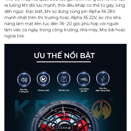
ra luồng khí đối lưu mạnh, thổi đều khắp cơ thể từ gáy, lưng
đến ngực. Đặc biệt, khi sử dụng cùng pin Alpha X6 28V
mạnh nhất trên thị trường hoặc Alpha X5 22V, áo cho khả
năng làm mát liên tục đến 18- 20 giờ, phù hợp với người
làm việc cả ngày trong công trường, nhà máy, kho bãi hoặc
ngoài trời.