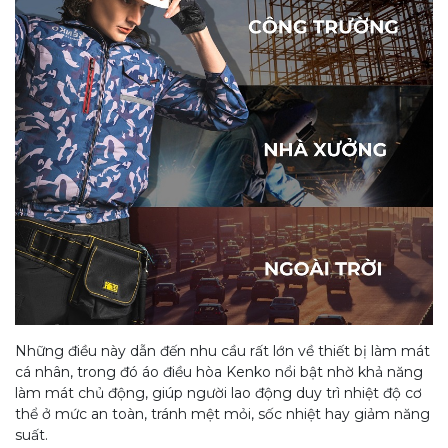
Những điều này dẫn đến nhu cầu rất lớn về thiết bị làm mát
cá nhân, trong đó áo điều hòa Kenko nổi bật nhờ khả năng
làm mát chủ động, giúp người lao động duy trì nhiệt độ cơ
thể ở mức an toàn, tránh mệt mỏi, sốc nhiệt hay giảm năng
suất.