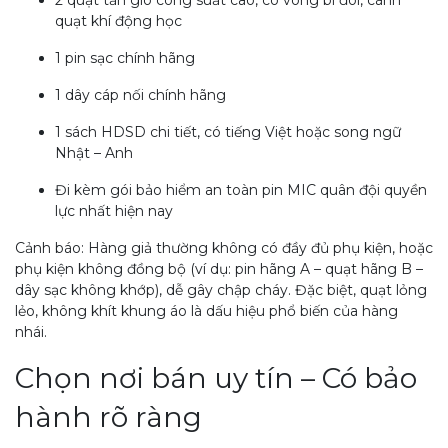
2 quạt tản gió công suất cao, có vòng bi đôi, cánh
quạt khí động học
1 pin sạc chính hãng
1 dây cáp nối chính hãng
1 sách HDSD chi tiết, có tiếng Việt hoặc song ngữ
Nhật – Anh
Đi kèm gói bảo hiểm an toàn pin MIC quân đội quyền
lực nhất hiện nay
Cảnh báo: Hàng giả thường không có đầy đủ phụ kiện, hoặc
phụ kiện không đồng bộ (ví dụ: pin hãng A – quạt hãng B –
dây sạc không khớp), dễ gây chập cháy. Đặc biệt, quạt lỏng
lẻo, không khít khung áo là dấu hiệu phổ biến của hàng
nhái.
Chọn nơi bán uy tín – Có bảo
hành rõ ràng