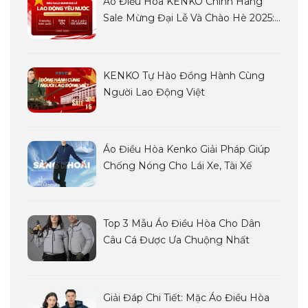
Áo Điều Hòa KENKO Chính Hãng
Sale Mừng Đại Lễ Và Chào Hè 2025:
Siêu Sale LAO ĐỘNG YÊU NƯỚC
KENKO Tự Hào Đồng Hành Cùng
Người Lao Động Việt
Áo Điều Hòa Kenko Giải Pháp Giúp
Chống Nóng Cho Lái Xe, Tài Xế
Top 3 Mẫu Áo Điều Hòa Cho Dân
Câu Cá Được Ưa Chuộng Nhất
Giải Đáp Chi Tiết: Mặc Áo Điều Hòa