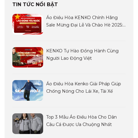
TIN TỨC NỔI BẬT
Áo Điều Hòa KENKO Chính Hãng
Sale Mừng Đại Lễ Và Chào Hè 2025:
Siêu Sale LAO ĐỘNG YÊU NƯỚC
KENKO Tự Hào Đồng Hành Cùng
Người Lao Động Việt
Áo Điều Hòa Kenko Giải Pháp Giúp
Chống Nóng Cho Lái Xe, Tài Xế
Top 3 Mẫu Áo Điều Hòa Cho Dân
Câu Cá Được Ưa Chuộng Nhất