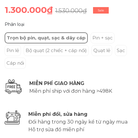
1.300.000₫
1.530.000₫
Sale
Phân loại
Trọn bộ pin, quạt, sạc & dây cáp
Pin + sạc
Pin lẻ
Bộ quạt (2 chiếc + cáp nối)
Quạt lẻ
Sạc
Cáp nối
MIỄN PHÍ GIAO HÀNG
Miễn phí ship với đơn hàng >498K
Miễn phí đổi, sửa hàng
Đổi hàng trong 30 ngày kể từ ngày mua
Hỗ trợ sửa đồ miễn phí