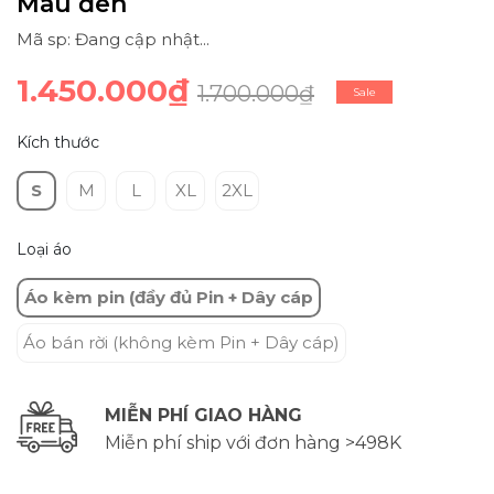
Màu đen
Mã sp: Đang cập nhật...
1.450.000₫
1.700.000₫
Sale
Kích thước
S
M
L
XL
2XL
Loại áo
Áo kèm pin (đầy đủ Pin + Dây cáp
Áo bán rời (không kèm Pin + Dây cáp)
MIỄN PHÍ GIAO HÀNG
Miễn phí ship với đơn hàng >498K